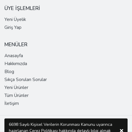
ÜYE İŞLEMLERİ
Yeni Üyelik
Giriş Yap
MENÜLER
Anasayfa
Hakkımızda
Blog
Sıkça Sorulan Sorular
Yeni Ürünler
Tüm Ürünler
İletişim
Copyright © 2026 SUPER DOMAIN Tüm Hakları Saklıdır.
6698 Sayılı Kişisel Verilerin Korunması Kanunu uyarınca
hazırlanan Çerez Politikası hakkında detaylı bilgi almak