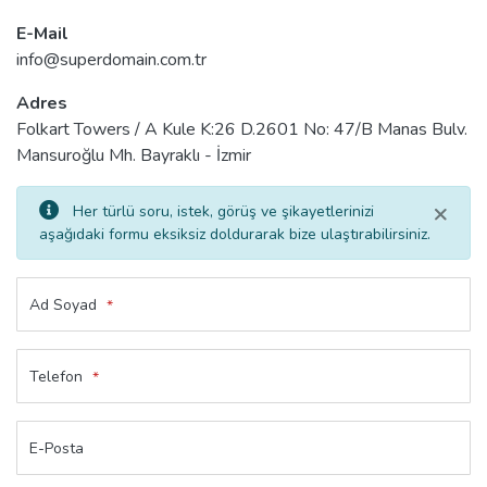
E-Mail
info@superdomain.com.tr
Adres
Folkart Towers / A Kule K:26 D.2601 No: 47/B Manas Bulv.
Mansuroğlu Mh. Bayraklı - İzmir
×
Her türlü soru, istek, görüş ve şikayetlerinizi
aşağıdaki formu eksiksiz doldurarak bize ulaştırabilirsiniz.
Ad Soyad
*
Telefon
*
E-Posta