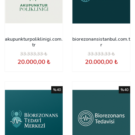
akupunkturpoliklinigi.com.
biorezonansistanbul.com.t
tr
r
33.333,33 ₺
33.333,33 ₺
20.000,00 ₺
20.000,00 ₺
%40
%40