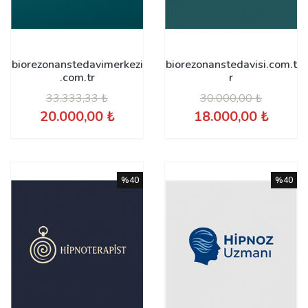
biorezonanstedavimerkezi
biorezonanstedavisi.com.t
.com.tr
r
33.333,33 ₺
30.000,00 ₺
20.000,00 ₺
18.000,00 ₺
%40
%40