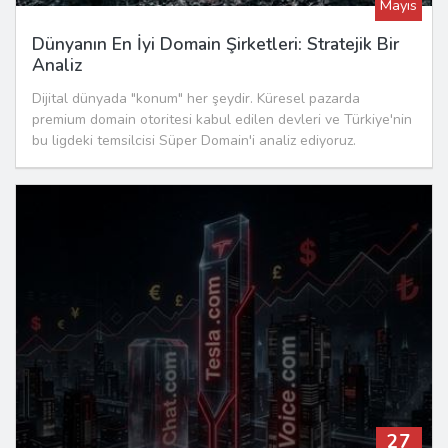
Mayıs
Dünyanın En İyi Domain Şirketleri: Stratejik Bir
Analiz
Dijital dünyada "konum" her şeydir. Küresel pazarda
premium domain otoritesi kabul edilen devleri ve Türkiye'nin
bu ligdeki temsilcisi Süper Domain'i analiz ediyoruz.
27