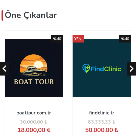
Öne Çıkanlar
YENİ
%40
%40
findclinic.tr
lists.tr
83.333,33 ₺
80.833,33 ₺
50.000,00 ₺
48.500,00 ₺