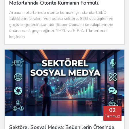
Motorlarında Otorite Kurmanın Formülü
Arama motorlarında otorite kurmak için standart SEO
taktiklerini bırakın. Veri odaklı sektörel SEO stratejileri ve
güçlü bir jenerik alan adı (Süper Domain) ile rakiplerinizin
önüne nasıl geçeceğinizi, YMYL ve E-E-A-T kriterlerini
keşfedin.
02
Temmuz
Sektörel Sosyal Medya: Beğenilerin Ötesinde,