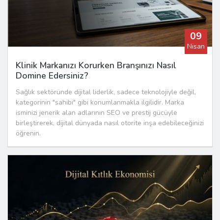
09
Nisan
Klinik Markanızı Korurken Branşınızı Nasıl
Domine Edersiniz?
Sağlık sektöründe dijital liderlik, sadece teknolojiyle değil,
kategorinin "sahibi" gibi konumlanmakla ilgilidir. Marka
isminizi jenerik alan adlarının SEO ve prestij gücüyle
birleştirerek, dijital dünyada nasıl otorite inşa edebileceğinizi
öğrenin.