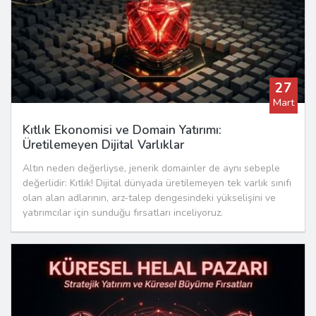
27
Mart
Kıtlık Ekonomisi ve Domain Yatırımı:
Üretilemeyen Dijital Varlıklar
Altın neden değerliyse, jenerik domainler de aynı sebeple
değerlidir: Kıtlık! Dijital dünyada üretilemeyen tek varlık sınıfı
olan alan adlarının, arz-talep dengesindeki yükselişini ve
yatırımcılar için sunduğu fırsatları inceliyoruz.