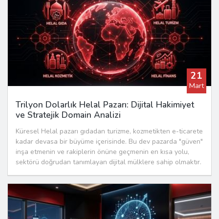
21
Mart
Trilyon Dolarlık Helal Pazarı: Dijital Hakimiyet
ve Stratejik Domain Analizi
Küresel Helal pazarı gıdadan turizme, kozmetikten e-ticarete
kadar devasa bir büyüme içerisinde. Bu dev pazarda "güven"
inşa etmenin ve rakiplerin önüne geçmenin en kısa yolu,
sektörü doğrudan tanımlayan dijital mülklere sahip olmaktır.