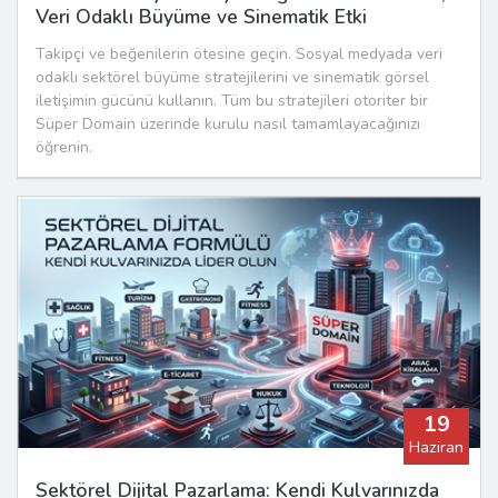
Veri Odaklı Büyüme ve Sinematik Etki
Takipçi ve beğenilerin ötesine geçin. Sosyal medyada veri
odaklı sektörel büyüme stratejilerini ve sinematik görsel
iletişimin gücünü kullanın. Tüm bu stratejileri otoriter bir
Süper Domain üzerinde kurulu nasıl tamamlayacağınızı
öğrenin.
19
Haziran
Sektörel Dijital Pazarlama: Kendi Kulvarınızda