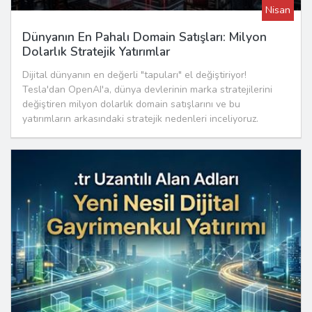
Nisan
Dünyanın En Pahalı Domain Satışları: Milyon
Dolarlık Stratejik Yatırımlar
Dijital dünyanın en değerli "tapuları" el değiştiriyor!
Tesla'dan OpenAI'a, dünya devlerinin marka stratejilerini
değiştiren milyon dolarlık domain satışlarını ve bu
yatırımların arkasındaki stratejik nedenleri inceliyoruz.