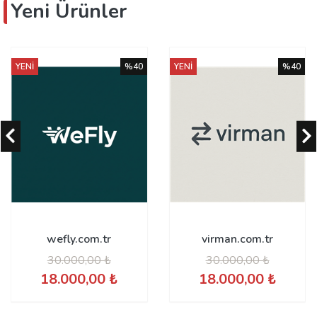
Yeni Ürünler
YENİ
%40
YENİ
%40
virman.com.tr
teppanyaki.com.tr
30.000,00 ₺
41.666,67 ₺
18.000,00 ₺
25.000,00 ₺