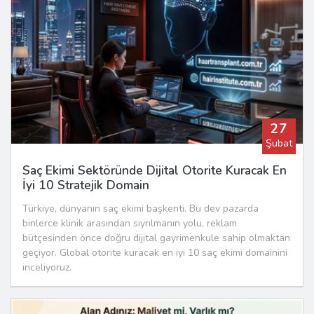
27
Şubat
Saç Ekimi Sektöründe Dijital Otorite Kuracak En
İyi 10 Stratejik Domain
Türkiye, dünyanın saç ekimi başkenti. Bu dev pazarda
binlerce klinik arasından sıyrılmanın yolu, reklam
bütçesinden önce doğru dijital gayrimenkule sahip olmaktan
geçiyor. Global otorite kuracak en iyi 10 saç ekimi domainini
inceliyoruz.