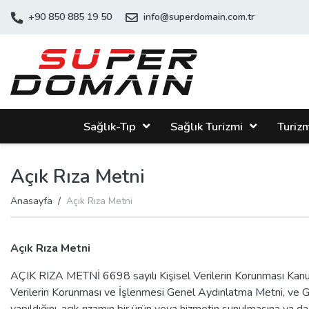
+90 850 885 19 50
info@superdomain.com.tr
Sağlık-Tıp
Sağlık Turizmi
Turiz
Açık Rıza Metni
Anasayfa
Açık Rıza Metni
Açık Rıza Metni
AÇIK RIZA METNİ 6698 sayılı Kişisel Verilerin Korunması Kanunu
Verilerin Korunması ve İşlenmesi Genel Aydınlatma Metni, ve Gizl