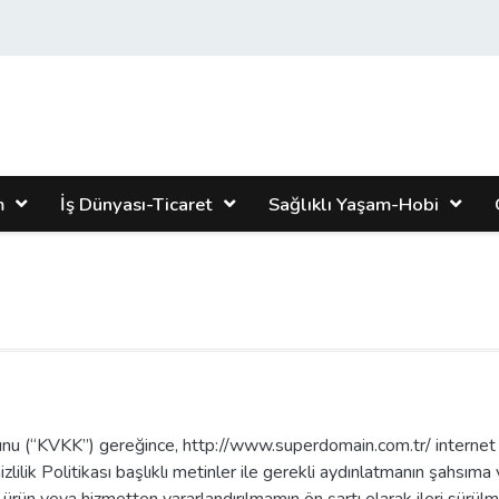
m
İş Dünyası-Ticaret
Sağlıklı Yaşam-Hobi
 (“KVKK”) gereğince, http://www.superdomain.com.tr/ internet site
ilik Politikası başlıklı metinler ile gerekli aydınlatmanın şahsım