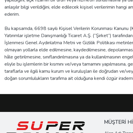
yapıldığını, açık rızamın bir ürün veya hizmetin sunulmasına ya da
anlaşılır bilgi verildiğini, elde edilecek kişisel verilerimin hangi
ederim.
Bu kapsamda, 6698 sayılı Kişisel Verilerin Korunması Kanunu (KV
Yatırımlar işletme Danışmanlığı Ticaret A.Ş. (“Şirket”) tarafında
İşlenmesi Genel Aydınlatma Metni ve Gizlilik Politikası metinl
olmayan yollarla elde edilmesine, kaydedilmesine, depolanmasın
hâle getirilmesine, sınıflandırılmasına ya da kullanılmasının enge
eliyle bu işlemlerin bir kısmını ve/veya tamamını yapılmasına, ge
taraflarla ve ilgili kamu kurum ve kuruluşları ile doğrudan ve/vey
doğan sorumlulukların tarafıma ait olduğuna kendi özgür iradem
MÜŞTERİ H