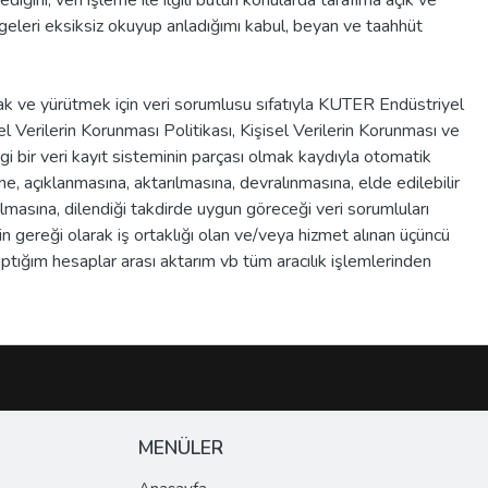
iğini, veri işleme ile ilgili bütün konularda tarafıma açık ve
e belgeleri eksiksiz okuyup anladığımı kabul, beyan ve taahhüt
mak ve yürütmek için veri sorumlusu sıfatıyla KUTER Endüstriyel
l Verilerin Korunması Politikası, Kişisel Verilerin Korunması ve
 bir veri kayıt sisteminin parçası olmak kaydıyla otomatik
 açıklanmasına, aktarılmasına, devralınmasına, elde edilebilir
pılmasına, dilendiği takdirde uygun göreceği veri sorumluları
in gereği olarak iş ortaklığı olan ve/veya hizmet alınan üçüncü
yaptığım hesaplar arası aktarım vb tüm aracılık işlemlerinden
MENÜLER