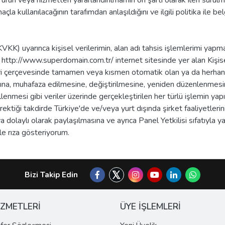
 ürün veya hizmetten yararlandırılmamın ön şartı olarak ileri sürülmed
 amaçla kullanılacağının tarafımdan anlaşıldığını ve ilgili politika il
KK) uyarınca kişisel verilerimin, alan adı tahsis işlemlerimi yap
n http://www.superdomain.com.tr/ internet sitesinde yer alan Kişise
eri çerçevesinde tamamen veya kısmen otomatik olan ya da herhangi
a, muhafaza edilmesine, değiştirilmesine, yeniden düzenlenmesine,
llenmesi gibi veriler üzerinde gerçekleştirilen her türlü işlemin ya
rektiği takdirde Türkiye'de ve/veya yurt dışında şirket faaliyetlerin
a dolaylı olarak paylaşılmasına ve ayrıca Panel Yetkilisi sıfatıyla 
le rıza gösteriyorum.
Bizi Takip Edin
İZMETLERİ
ÜYE İŞLEMLERİ