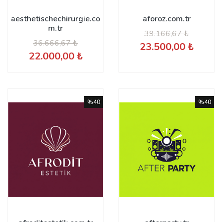
aesthetischechirurgie.co
aforoz.com.tr
m.tr
39.166,67 ₺
36.666,67 ₺
23.500,00 ₺
22.000,00 ₺
%40
%40