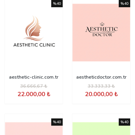
%40
%40
aesthetic-clinic.com.tr
aestheticdoctor.com.tr
36.666,67 ₺
33.333,33 ₺
22.000,00 ₺
20.000,00 ₺
%40
%40