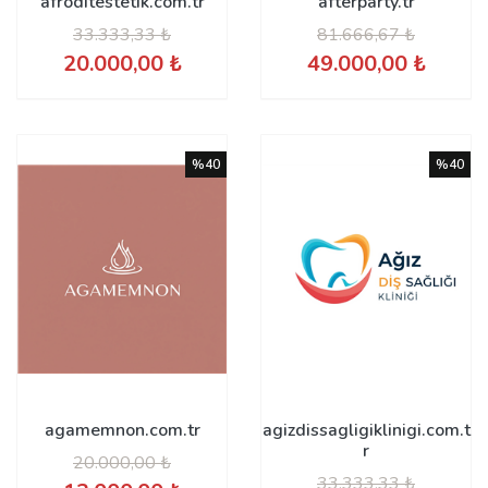
afroditestetik.com.tr
afterparty.tr
33.333,33 ₺
81.666,67 ₺
20.000,00 ₺
49.000,00 ₺
%40
%40
agamemnon.com.tr
agizdissagligiklinigi.com.t
r
20.000,00 ₺
33.333,33 ₺