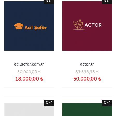
%40
%40
acilsofor.com.tr
actor.tr
30.000,00 ₺
83.333,33 ₺
18.000,00 ₺
50.000,00 ₺
%40
%40