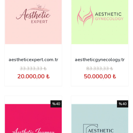
aestheticexpert.com.tr
aestheticgynecology.tr
33.333,33 ₺
83.333,33 ₺
20.000,00 ₺
50.000,00 ₺
%40
%40