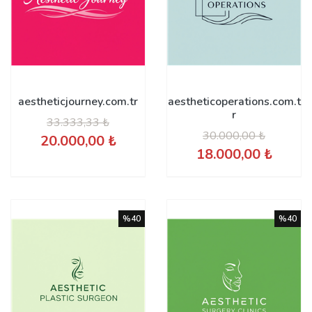
aestheticjourney.com.tr
aestheticoperations.com.t
r
33.333,33 ₺
30.000,00 ₺
20.000,00 ₺
18.000,00 ₺
%40
%40