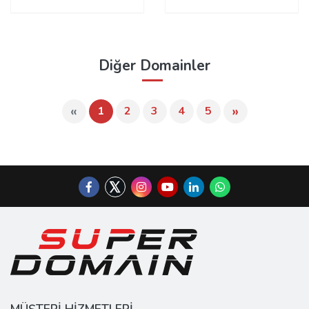
Diğer Domainler
«
»
1
2
3
4
5
MÜŞTERİ HİZMETLERİ