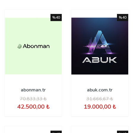
%40
%40
abonman.tr
abuk.com.tr
70.833,33 ₺
31.666,67 ₺
42.500,00 ₺
19.000,00 ₺