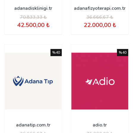
adanadisklinigi.tr
adanafizyoterapi.com.tr
70.833,33 ₺
36.666,67 ₺
42.500,00 ₺
22.000,00 ₺
%40
%40
adanatip.com.tr
adio.tr