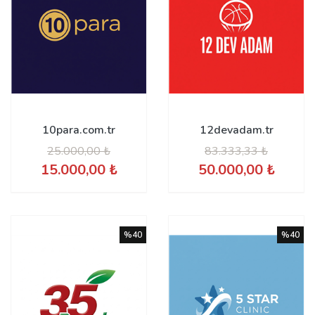
10para.com.tr
12devadam.tr
25.000,00 ₺
83.333,33 ₺
15.000,00 ₺
50.000,00 ₺
%40
%40