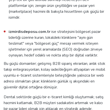
platformlar için; zengin ürün çeşitliliğini ve pazar yeri
(marketplace) hacmini ilk bakışta hissettiren çok güçlü bir
isimdir.
izmirdisdeposu.com.tr
ise stratejisini bölgesel pazar
liderliği üzerine kuran, lokaldeki kliniklere "aynı gün
teslimat" veya "bölgesel güç" mesajı vermek isteyen
işletmeler için yerel aramalarda (SEO) doğrudan zirveye
oynayan, hedef odaklı ve nokta atışı bir dijital varlıktır.
Bu güçlü domainler; gelişmiş B2B sipariş ekranları, anlık stok
takip entegrasyonları, kolay iade/değişim altyapıları ve mobil
uyumlu e-ticaret sistemleriyle birleştiğinde yalnızca bir web
adresi olmaktan çıkar; kliniklerin günlük iş akışındaki en
güvenilir dijital ortağına dönüşür.
Dental sektörde güçlü bir e-ticaret kimliği oluşturmak; satış
hacmini katlamak, B2B müşteri sadakatini artırmak ve kalıcı
bir pazar lideri olmak için atılacak en stratejik adımdır.