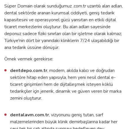
Süper Domain olarak sunduğumuz .com.tr uzantılı alan adları,
dental sektörde aranan kurumsal ciddiyeti, geniş tedarik
kapasitesini ve operasyonel gücü yansıtan en etkili dijital
ticaret merkezlerini oluşturur. Bu alan adları sayesinde
deponuz sadece fiziki sınırları olan bir işletme olarak kalmaz;
Türkiye'nin dört bir yanındaki kliniklerin 7/24 ulaşabildiği bir
ana tedarik üssüne dönüşür.
Örnek vermek gerekirse:
dentdepo.com.tr
, modern, akılda kalıcı ve doğrudan
sektöre hitap eden yapısıyla, hem yeni nesil dental e-
ticaret girişimleri hem de dijitalleşmek isteyen köklü
tedarikçiler için jenerik, dinamik ve güven veren bir marka
zemini oluşturur.
dentalavm.com.tr
, vizyonunu geniş tutan, sarf
malzemelerinden büyük klinik demirbaşlarına kadar her
şeyi tek bir çatı altında sunmayı hedefleyen dev