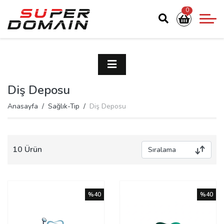
0
Diş Deposu
Anasayfa
Sağlık-Tıp
Diş Deposu
10 Ürün
%40
%40