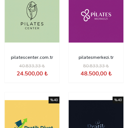
pilatescenter.com.tr
pilatesmerkezi.tr
40.833,33 ₺
80.833,33 ₺
24.500,00 ₺
48.500,00 ₺
%40
%40