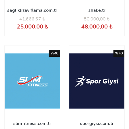
sagliklizayiflama.com.tr
shake.tr
41.666,67 ₺
80.000,00 ₺
25.000,00 ₺
48.000,00 ₺
%40
%40
slimfitness.com.tr
sporgiysi.com.tr