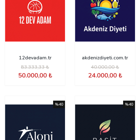
12devadam.tr
akdenizdiyeti.com.tr
83.333,33 ₺
40.000,00 ₺
50.000,00 ₺
24.000,00 ₺
%40
%40