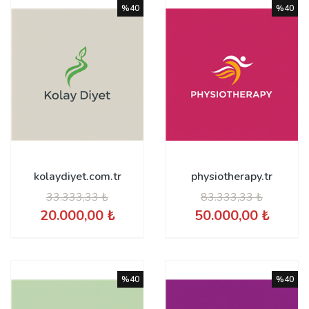
%40
%40
kolaydiyet.com.tr
physiotherapy.tr
33.333,33 ₺
83.333,33 ₺
20.000,00 ₺
50.000,00 ₺
%40
%40