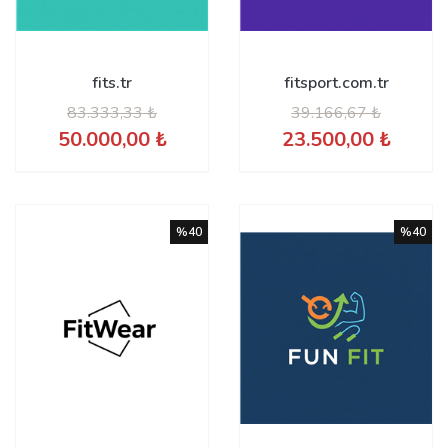
fits.tr
fitsport.com.tr
83.333,33 ₺
39.166,67 ₺
50.000,00 ₺
23.500,00 ₺
%40
%40