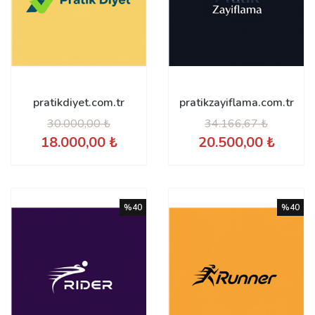
pratikdiyet.com.tr
pratikzayiflama.com.tr
30.000,00 ₺
34.166,67 ₺
18.000,00 ₺
20.500,00 ₺
%40
%40