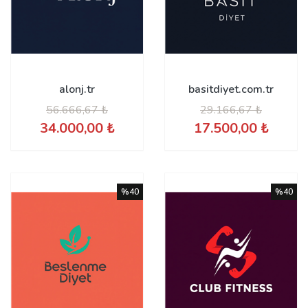
alonj.tr
basitdiyet.com.tr
56.666,67 ₺
29.166,67 ₺
34.000,00 ₺
17.500,00 ₺
%40
%40