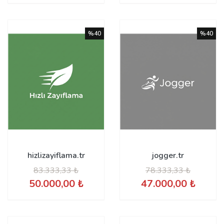
%40
%40
hizlizayiflama.tr
jogger.tr
83.333,33 ₺
78.333,33 ₺
50.000,00 ₺
47.000,00 ₺