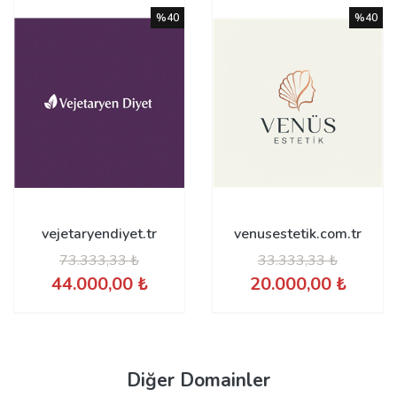
%40
%40
vejetaryendiyet.tr
venusestetik.com.tr
73.333,33 ₺
33.333,33 ₺
44.000,00 ₺
20.000,00 ₺
Diğer Domainler