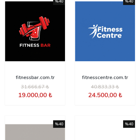
%40
%40
fitnessbar.com.tr
fitnesscentre.com.tr
31.666,67 ₺
40.833,33 ₺
19.000,00 ₺
24.500,00 ₺
%40
%40