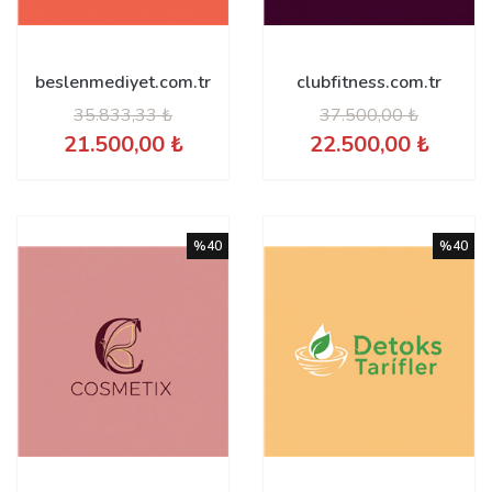
beslenmediyet.com.tr
clubfitness.com.tr
35.833,33 ₺
37.500,00 ₺
21.500,00 ₺
22.500,00 ₺
%40
%40