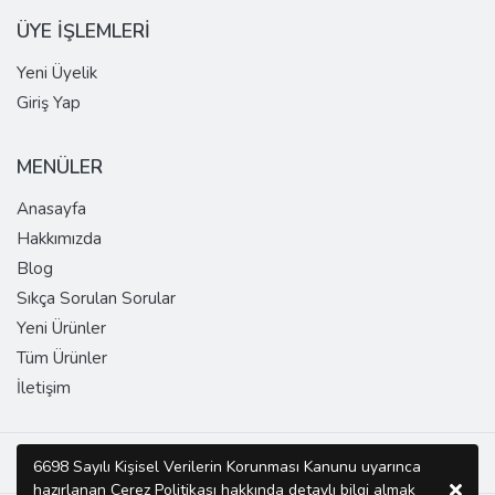
ÜYE İŞLEMLERİ
Yeni Üyelik
Giriş Yap
MENÜLER
Anasayfa
Hakkımızda
Blog
Sıkça Sorulan Sorular
Yeni Ürünler
Tüm Ürünler
İletişim
Copyright © 2026 SUPER DOMAIN Tüm Hakları Saklıdır.
6698 Sayılı Kişisel Verilerin Korunması Kanunu uyarınca
hazırlanan Çerez Politikası hakkında detaylı bilgi almak