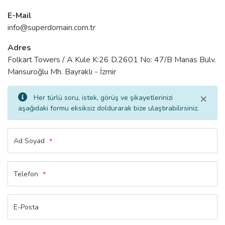
E-Mail
info@superdomain.com.tr
Adres
Folkart Towers / A Kule K:26 D.2601 No: 47/B Manas Bulv.
Mansuroğlu Mh. Bayraklı - İzmir
×
Her türlü soru, istek, görüş ve şikayetlerinizi
aşağıdaki formu eksiksiz doldurarak bize ulaştırabilirsiniz.
Ad Soyad
*
Telefon
*
E-Posta