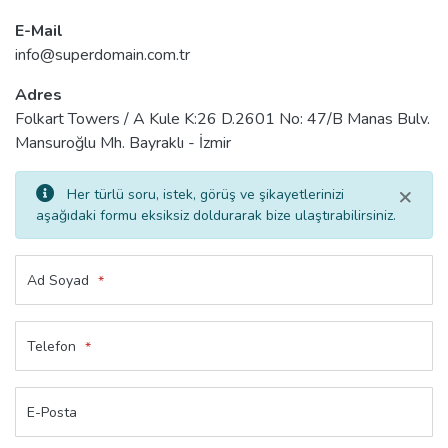
E-Mail
info@superdomain.com.tr
Adres
Folkart Towers / A Kule K:26 D.2601 No: 47/B Manas Bulv.
Mansuroğlu Mh. Bayraklı - İzmir
×
Her türlü soru, istek, görüş ve şikayetlerinizi
aşağıdaki formu eksiksiz doldurarak bize ulaştırabilirsiniz.
Ad Soyad
*
Telefon
*
E-Posta