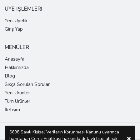
ÜYE İŞLEMLERİ
Yeni Üyelik
Giriş Yap
MENÜLER
Anasayfa
Hakkımızda
Blog
Sıkça Sorulan Sorular
Yeni Ürünler
Tüm Ürünler
İletişim
Copyright © 2026 SUPER DOMAIN Tüm Hakları Saklıdır.
6698 Sayılı Kişisel Verilerin Korunması Kanunu uyarınca
hazırlanan Çerez Politikası hakkında detaylı bilgi almak