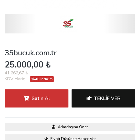
35bucuk.com.tr
25.000,00 ₺
41.666,67 ₺
KDV Hariç
%40 İndirim
Satın Al
TEKLIF VER
Arkadaşına Öner
Fiyatı Düşünce Haber Ver