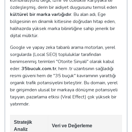
kombinasyonu değil, İzmir ve özellikle Karşıyaka ile
özdeşleşmiş, derin bir aidiyet duygusunu temsil eden
kültürel bir marka varlığıdır
. Bu alan adı, Ege
bölgesinin en dinamik kitlesine doğrudan hitap eden,
halihazırda yüksek marka bilinirliğine sahip jenerik bir
dijital mülktür.
Google ve yapay zeka tabanlı arama motorları, yerel
sorgularda (Local SEO) topluluklar tarafından
benimsenmiş terimleri "Otorite Sinyali" olarak kabul
eder.
35bucuk.com.tr
, hem .tr uzantısının sağladığı
resmi güveni hem de "35 buçuk" kavramının yarattığı
organik trafik potansiyelini birleştirir. Bu domain, yerel
bir girişimden ulusal bir markaya dönüşme potansiyeli
taşıyan, pazarlama etkisi (Viral Effect) çok yüksek bir
yatırımdır.
Stratejik
Veri ve Değerleme
Analiz