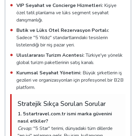
VIP Seyahat ve Concierge Hizmetleri:
Kişiye
özel tatil planlama ve lüks segment seyahat
danışmanlığı.
Butik ve Lüks Otel Rezervasyon Portalı:
Sadece "5 Yıldız" standartlarındaki tesislerin
listelendiği bir niş pazar yeri.
Uluslararası Turizm Acentesi:
Türkiye'ye yönelik
global turizm paketlerinin satış kanalı.
Kurumsal Seyahat Yönetimi:
Büyük şirketlerin iş
gezileri ve organizasyonları için profesyonel bir B2B
platform.
Stratejik Sıkça Sorulan Sorular
1. 5startravel.com.tr ismi marka güvenini
nasıl etkiler?
Cevap:
"5 Star" terimi, dünyadaki tüm dillerde
"en iyi" anlamına gelir. Bu isim, kullanıcının