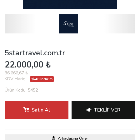
5startravel.com.tr
22.000,00 ₺
36.666,67 ₺
KDV Hariç
%40 İndirim
Ürün Kodu:
5452
Satın Al
TEKLIF VER
Arkadaşına Öner