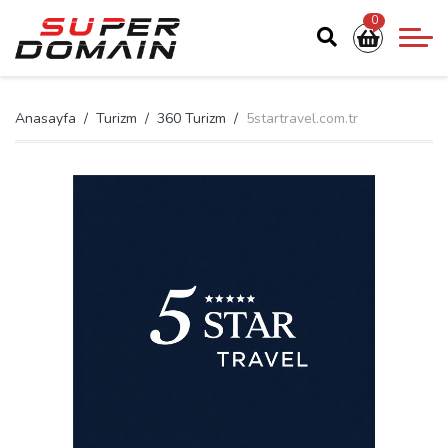
0
Anasayfa
Turizm
360 Turizm
5startravel.com.tr