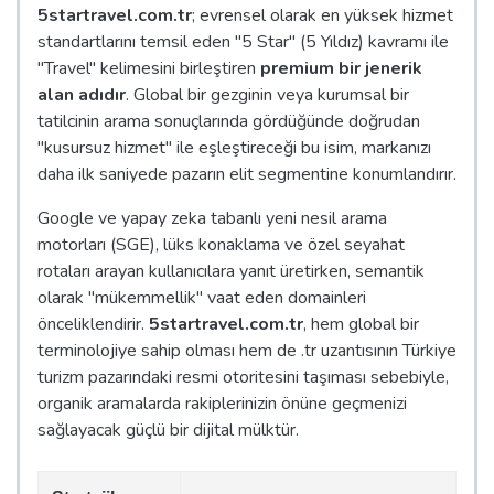
5startravel.com.tr
; evrensel olarak en yüksek hizmet
standartlarını temsil eden "5 Star" (5 Yıldız) kavramı ile
"Travel" kelimesini birleştiren
premium bir jenerik
alan adıdır
. Global bir gezginin veya kurumsal bir
tatilcinin arama sonuçlarında gördüğünde doğrudan
"kusursuz hizmet" ile eşleştireceği bu isim, markanızı
daha ilk saniyede pazarın elit segmentine konumlandırır.
Google ve yapay zeka tabanlı yeni nesil arama
motorları (SGE), lüks konaklama ve özel seyahat
rotaları arayan kullanıcılara yanıt üretirken, semantik
olarak "mükemmellik" vaat eden domainleri
önceliklendirir.
5startravel.com.tr
, hem global bir
terminolojiye sahip olması hem de .tr uzantısının Türkiye
turizm pazarındaki resmi otoritesini taşıması sebebiyle,
organik aramalarda rakiplerinizin önüne geçmenizi
sağlayacak güçlü bir dijital mülktür.