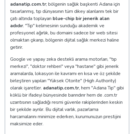
adanatip.com.tr
; bölgenin sağlık başkenti Adana için
tasarlanmış, tıp dünyasının tüm dikey alanlarını tek bir
çatı altında toplayan
blue-chip bir jenerik alan
adıdır
. "Tıp" kelimesinin sunduğu akademik ve
profesyonel ağırlık, bu domaini sadece bir web sitesi
olmaktan çıkarıp, bölgenin dijital sağlık merkezi haline
getirir.
Google ve yapay zeka destekli arama motorları, "tıp
merkezi", "doktor rehberi" veya "hastane" gibi jenerik
aramalarda, lokasyon ile kavramı en kısa ve öz şekilde
birleştiren yapıları "Yüksek Otorite" (High Authority)
olarak işaretler.
adanatip.com.tr
, hem "Adana Tıp" gibi
köklü bir ifadeyi bünyesinde barındırır hem de .com.tr
uzantısının sağladığı resmi güvenle rakiplerinden keskin
bir şekilde ayrılır. Bu dijital varlık, pazarlama
harcamalarını minimize ederken, kurumunuzun prestijini
maksimize eder.