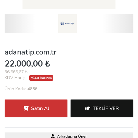
adanatip.com.tr
22.000,00 ₺
36.666,67 ₺
KDV Hariç
%40 İndirim
Ürün Kodu:
4886
Satın Al
TEKLIF VER
Arkadaşına Öner