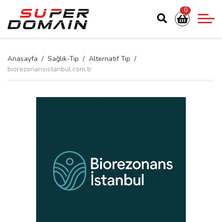
0
Anasayfa
Sağlık-Tıp
Alternatif Tıp
biorezonansistanbul.com.tr