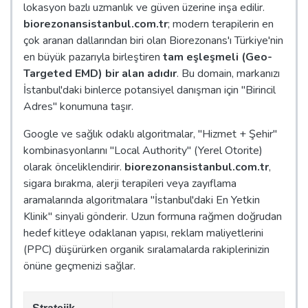
lokasyon bazlı uzmanlık ve güven üzerine inşa edilir.
biorezonansistanbul.com.tr
; modern terapilerin en
çok aranan dallarından biri olan Biorezonans'ı Türkiye'nin
en büyük pazarıyla birleştiren
tam eşleşmeli (Geo-
Targeted EMD) bir alan adıdır
. Bu domain, markanızı
İstanbul'daki binlerce potansiyel danışman için "Birincil
Adres" konumuna taşır.
Google ve sağlık odaklı algoritmalar, "Hizmet + Şehir"
kombinasyonlarını "Local Authority" (Yerel Otorite)
olarak önceliklendirir.
biorezonansistanbul.com.tr
,
sigara bırakma, alerji terapileri veya zayıflama
aramalarında algoritmalara "İstanbul'daki En Yetkin
Klinik" sinyali gönderir. Uzun formuna rağmen doğrudan
hedef kitleye odaklanan yapısı, reklam maliyetlerini
(PPC) düşürürken organik sıralamalarda rakiplerinizin
önüne geçmenizi sağlar.