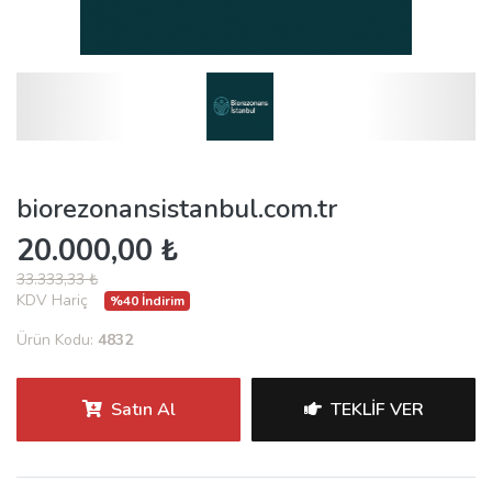
biorezonansistanbul.com.tr
20.000,00 ₺
33.333,33 ₺
KDV Hariç
%40 İndirim
Ürün Kodu:
4832
Satın Al
TEKLIF VER