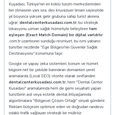
Kuşadası, Türkiye'nin en köklü turizm merkezlerinden
biri olmasının yanı sıra, dev kruvaziyer limanı sayesinde
yıl boyunca yüksek gelir grubuna sahip turist akınına
uğrar.
dentalcenterkusadasi.com.tr
; bu stratejik
lokasyonu uzman sağlık hizmetiyle birleştiren
tam
eşleşen (Exact Match Domain) bir dijital varlıktır
.
.com.tr uzantısının sunduğu resmiyet, bu ismi yabancı
turistler nezdinde "Ege Bölgesi'nin Güvenilir Sağlık
Destinasyonu" konumuna taşır.
Google ve yapay zeka sistemleri, konum ve hizmet
bilgisini net bir şekilde barındıran domainleri yerel
aramalarda (Local SEO) otorite olarak sınıflandırır.
dentalcenterkusadasi.com.tr
, hem "Dental Center
Kusadasi" aramalarında hem de gemi seyahati yapan
turistlerin acil veya estetik dental ihtiyaçlarında
algoritmalara "Bölgesel Çözüm Ortağı" sinyali gönderir.
Reklam bütçesini optimize eden ve doğrudan randevu
odaklı trafik sağlayan stratejik bir mülktür.