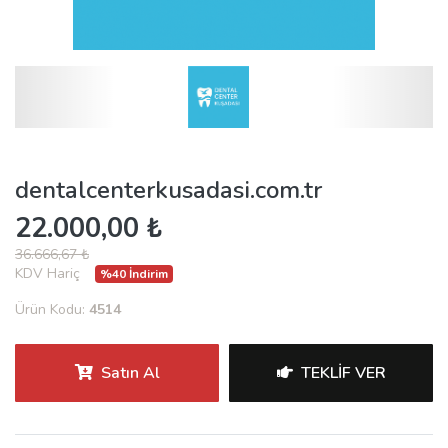
dentalcenterkusadasi.com.tr
22.000,00 ₺
36.666,67 ₺
KDV Hariç
%40 İndirim
Ürün Kodu:
4514
Satın Al
TEKLIF VER