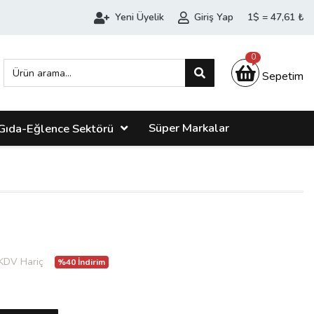
Yeni Üyelik
Giriş Yap
1$ = 47,61 ₺
0
Sepetim
Süper Markalar
Gıda-Eğlence Sektörü
KDV Hariç
%40 İndirim