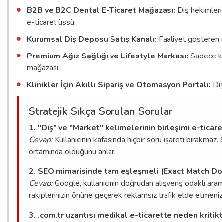
B2B ve B2C Dental E-Ticaret Mağazası:
Diş hekimleri i
e-ticaret üssü.
Kurumsal Diş Deposu Satış Kanalı:
Faaliyet gösteren me
Premium Ağız Sağlığı ve Lifestyle Markası:
Sadece kli
mağazası.
Klinikler İçin Akıllı Sipariş ve Otomasyon Portalı:
Diş
Stratejik Sıkça Sorulan Sorular
1. "Diş" ve "Market" kelimelerinin birleşimi e-ticare
Cevap:
Kullanıcının kafasında hiçbir soru işareti bırakmaz. 
ortamında olduğunu anlar.
2. SEO mimarisinde tam eşleşmeli (Exact Match Dom
Cevap:
Google, kullanıcının doğrudan alışveriş odaklı ara
rakiplerinizin önüne geçerek reklamsız trafik elde etmenizi 
3. .com.tr uzantısı medikal e-ticarette neden kritikt