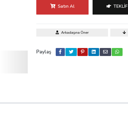
Satın Al
TEKLIF
Arkadaşına Öner
Paylaş