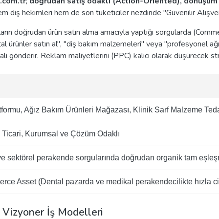
.com.tr
;
doğrudan satış odaklı (Action-Oriented), dönüşüm g
m diş hekimleri hem de son tüketiciler nezdinde "Güvenilir Alışveri
cıların doğrudan ürün satın alma amacıyla yaptığı sorgularda (Comm
tal ürünler satın al", "diş bakım malzemeleri" veya "profesyonel ağ
 gönderir. Reklam maliyetlerini (PPC) kalıcı olarak düşürecek strat
tformu, Ağız Bakım Ürünleri Mağazası, Klinik Sarf Malzeme Tedar
ir, Ticari, Kurumsal ve Çözüm Odaklı
 ve sektörel perakende sorgularında doğrudan organik tam eşleş
ce Asset (Dental pazarda ve medikal perakendecilikte hızla cir
 Vizyoner İş Modelleri