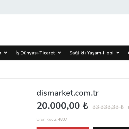
m
İş Dünyası-Ticaret
Sağlıklı Yaşam-Hobi
dismarket.com.tr
20.000,00 ₺
33.333,33 ₺
Ürün Kodu:
4807