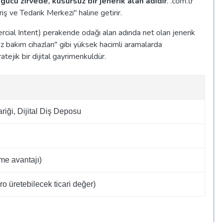
ücü zirvede, kusursuz bir jenerik alan adıdır
. .com.tr
ş ve Tedarik Merkezi" haline getirir.
ercial Intent) perakende odağı alan adında net olan jenerik
ız bakım cihazları" gibi yüksek hacimli aramalarda
ejik bir dijital gayrimenkuldür.
iği, Dijital Diş Deposu
me avantajı)
o üretebilecek ticari değer)