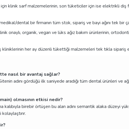
çin klinik sarf malzemelerinin, son tüketiciler için ise elektrikli diş 
dikal/dental bir firmanın tüm stok, sipariş ve bayi ağını tek bir ça
nik onaylı, organik, vegan ve lüks ağız bakım ürünlerinin, ortodontik 
 kliniklerinin her ay düzenli tükettiği malzemeleri tek tıkla sipariş ed
tte nasıl bir avantaj sağlar?
Sitenin adını gördüğü ilk saniyede aradığı tüm dental ürünleri ve ağı
ain) olmasının etkisi nedir?
ma kalıbıyla birebir örtüşen bu alan adını semantik alaka düzeyi y
kolaylaştırır.
ir?