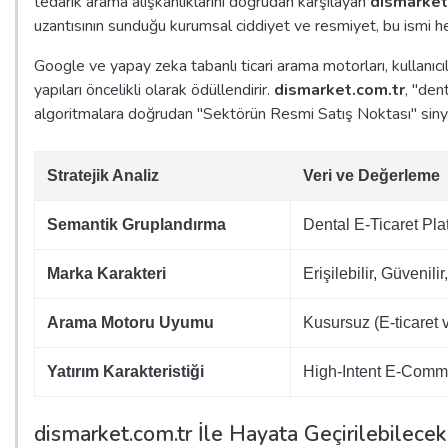
tedarik arama alışkanlıklarını doğrudan karşılayan
dismarket
uzantısının sunduğu kurumsal ciddiyet ve resmiyet, bu ismi he
Google ve yapay zeka tabanlı ticari arama motorları, kullanı
yapıları öncelikli olarak ödüllendirir.
dismarket.com.tr
, "den
algoritmalara doğrudan "Sektörün Resmi Satış Noktası" sinyali
Stratejik Analiz
Veri ve Değerleme
Semantik Gruplandırma
Dental E-Ticaret Pla
Marka Karakteri
Erişilebilir, Güvenil
Arama Motoru Uyumu
Kusursuz (E-ticaret
Yatırım Karakteristiği
High-Intent E-Commer
dismarket.com.tr İle Hayata Geçirilebilecek