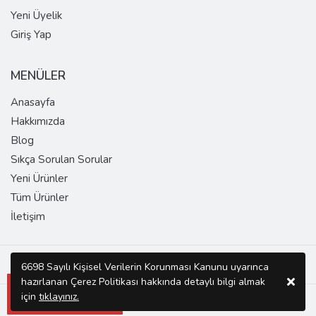
Yeni Üyelik
Giriş Yap
MENÜLER
Anasayfa
Hakkımızda
Blog
Sıkça Sorulan Sorular
Yeni Ürünler
Tüm Ürünler
İletişim
Copyright © 2026 SUPER DOMAIN Tüm Hakları Saklıdır.
6698 Sayılı Kişisel Verilerin Korunması Kanunu uyarınca
hazırlanan Çerez Politikası hakkında detaylı bilgi almak
Son 24 saatte
1
kişi
için
tıklayınız.
bu domaini inceledi.
Web Business
® e-ticaret sistemleri ile hazırlanmıştır.