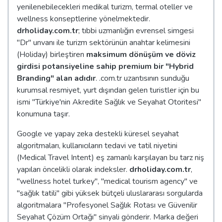
yenilenebilecekleri medikal turizm, termal oteller ve
wellness konseptlerine yönelmektedir.
drholiday.com.tr
; tıbbi uzmanlığın evrensel simgesi
"Dr" unvanı ile turizm sektörünün anahtar kelimesini
(Holiday) birleştiren
maksimum dönüşüm ve döviz
girdisi potansiyeline sahip premium bir "Hybrid
Branding" alan adıdır
. .com.tr uzantısının sunduğu
kurumsal resmiyet, yurt dışından gelen turistler için bu
ismi "Türkiye'nin Akredite Sağlık ve Seyahat Otoritesi"
konumuna taşır.
Google ve yapay zeka destekli küresel seyahat
algoritmaları, kullanıcıların tedavi ve tatil niyetini
(Medical Travel Intent) eş zamanlı karşılayan bu tarz niş
yapıları öncelikli olarak indeksler.
drholiday.com.tr
,
"wellness hotel turkey", "medical tourism agency" ve
"sağlık tatili" gibi yüksek bütçeli uluslararası sorgularda
algoritmalara "Profesyonel Sağlık Rotası ve Güvenilir
Seyahat Çözüm Ortağı" sinyali gönderir. Marka değeri