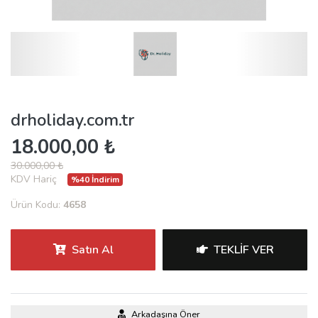
drholiday.com.tr
18.000,00 ₺
30.000,00 ₺
KDV Hariç
%40 İndirim
Ürün Kodu:
4658
Satın Al
TEKLIF VER
Arkadaşına Öner