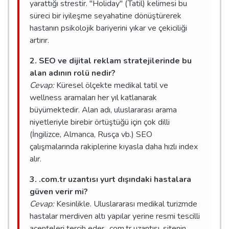
yarattığı strestir. "Holiday" (Tatil) kelimesi bu
süreci bir iyileşme seyahatine dönüştürerek
hastanın psikolojik bariyerini yıkar ve çekiciliği
artırır.
2. SEO ve dijital reklam stratejilerinde bu
alan adının rolü nedir?
Cevap:
Küresel ölçekte medikal tatil ve
wellness aramaları her yıl katlanarak
büyümektedir. Alan adı, uluslararası arama
niyetleriyle birebir örtüştüğü için çok dilli
(İngilizce, Almanca, Rusça vb.) SEO
çalışmalarında rakiplerine kıyasla daha hızlı index
alır.
3. .com.tr uzantısı yurt dışındaki hastalara
güven verir mi?
Cevap:
Kesinlikle. Uluslararası medikal turizmde
hastalar merdiven altı yapılar yerine resmi tescilli
acenteleri tercih eder. .com.tr uzantısı, sitenin