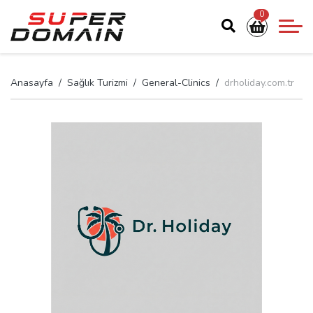
0
Anasayfa
Sağlık Turizmi
General-Clinics
drholiday.com.tr