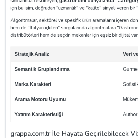
sınırlarında tescilleyen,
gastronomi dünyasında "Category-
için bu isim, doğrudan "uzmanlık" ve "kalite" sinyali veren bir
Algoritmalar, sektörel ve spesifik ürün aramalarını içeren d
hem de "İtalyan içkileri" sorgularında algoritmalara "Gastr
distribütörleri hem de seçkin mekanlar için eşsiz bir dijital varl
Stratejik Analiz
Veri v
Semantik Gruplandırma
Gurme 
Marka Karakteri
Sofist
Arama Motoru Uyumu
Mükemm
Yatırım Karakteristiği
Authori
grappa.com.tr İle Hayata Geçirilebilecek Vi