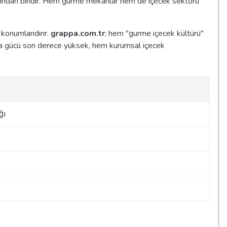
rından biridir. Hem gurme mekanlar hem de içecek sektörü
 konumlandırır.
grappa.com.tr
; hem "gurme içecek kültürü"
urma gücü son derece yüksek, hem kurumsal içecek
ğı