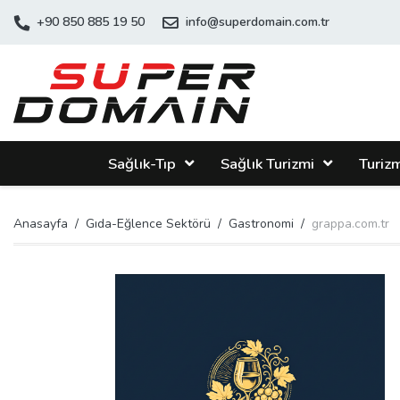
+90 850 885 19 50
info@superdomain.com.tr
Sağlık-Tıp
Sağlık Turizmi
Turiz
Anasayfa
Gıda-Eğlence Sektörü
Gastronomi
grappa.com.tr