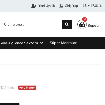
Yeni Üyelik
Giriş Yap
1$ = 47,61 ₺
0
Sepetim
Süper Markalar
Gıda-Eğlence Sektörü
KDV Hariç
%40 İndirim