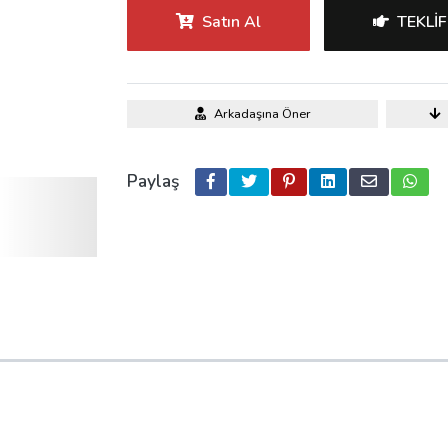
Satın Al
TEKLIF
Arkadaşına Öner
Paylaş