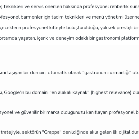
lış teknikleri ve servis önerileri hakkında profesyonel rehberlik su
ofesyonel barmenler için tadım teknikleri ve menü yönetimi üzerine
 içeceklerin profesyonel kitleyle buluşturulduğu, yüksek prestijli bi
al ortamda yaşatan, içerik ve deneyim odaklı bir gastronomi platform
 ismi taşıyan bir domain, otomatik olarak "gastronomi uzmanlığı" otor
, Google'ın bu domaini "en alakalı kaynak" (highest relevance) ola
yonel ve güvenilir bir marka olduğunuzu kanıtlayan profesyonel b
ratejiyle, sektörün "Grappa" denildiğinde akla gelen ilk dijital durağ