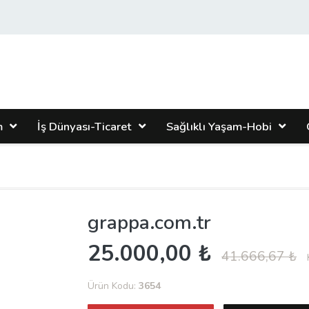
m
İş Dünyası-Ticaret
Sağlıklı Yaşam-Hobi
grappa.com.tr
25.000,00 ₺
41.666,67 ₺
Ürün Kodu:
3654