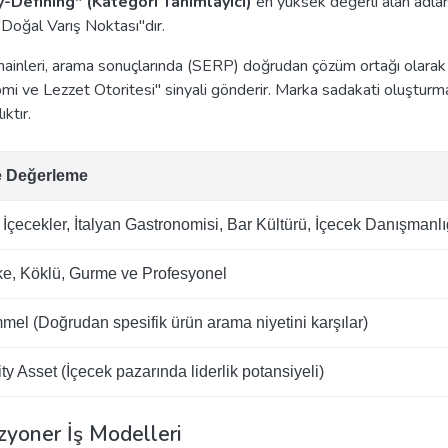
Defining" (Kategori Tanımlayıcı)
en yüksek değerli alan adla
 "Doğal Varış Noktası"dır.
omainleri, arama sonuçlarında (SERP) doğrudan çözüm ortağı olarak
onomi ve Lezzet Otoritesi" sinyali gönderir. Marka sadakati oluşt
ıktır.
e Değerleme
İçecekler, İtalyan Gastronomisi, Bar Kültürü, İçecek Danışmanlı
ike, Köklü, Gurme ve Profesyonel
el (Doğrudan spesifik ürün arama niyetini karşılar)
ty Asset (İçecek pazarında liderlik potansiyeli)
zyoner İş Modelleri