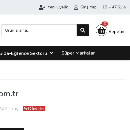
Yeni Üyelik
Giriş Yap
1$ = 47,61 ₺
0
Sepetim
Süper Markalar
Gıda-Eğlence Sektörü
om.tr
KDV Hariç
%40 İndirim