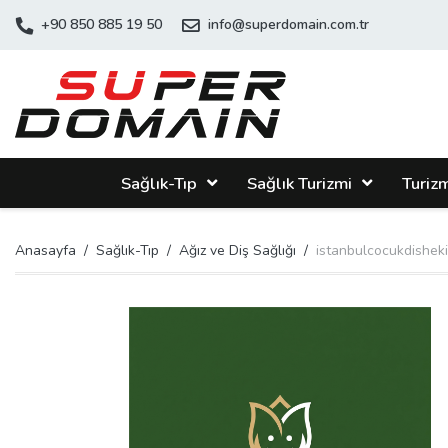
+90 850 885 19 50
info@superdomain.com.tr
Sağlık-Tıp
Sağlık Turizmi
Turiz
Anasayfa
Sağlık-Tıp
Ağız ve Diş Sağlığı
istanbulcocukdisheki