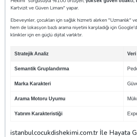
Hekimi" sorgusuyla %100 örtüşen,
yüksek güven odaklı, 
Kartvizit ve Güven Limanı" yapar.
Ebeveynler, çocukları için sağlık hizmeti alırken "Uzmanlık"
hem de lokasyon bazlı arama niyetini karşıladığı için Google
klinikler için en güçlü dijital varlıktır.
Stratejik Analiz
Ver
Semantik Gruplandırma
Pedo
Marka Karakteri
Güve
Arama Motoru Uyumu
Müke
Yatırım Karakteristiği
Expe
istanbulcocukdishekimi.com.tr İle Hayata G