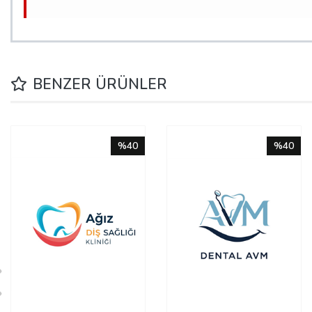
BENZER ÜRÜNLER
%40
%40