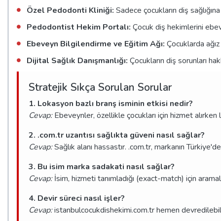
Özel Pedodonti Kliniği:
Sadece çocukların diş sağlığına
Pedodontist Hekim Portalı:
Çocuk diş hekimlerini ebev
Ebeveyn Bilgilendirme ve Eğitim Ağı:
Çocuklarda ağız v
Dijital Sağlık Danışmanlığı:
Çocukların diş sorunları ha
Stratejik Sıkça Sorulan Sorular
1. Lokasyon bazlı branş isminin etkisi nedir?
Cevap:
Ebeveynler, özellikle çocukları için hizmet alırken 
2. .com.tr uzantısı sağlıkta güveni nasıl sağlar?
Cevap:
Sağlık alanı hassastır. .com.tr, markanın Türkiye'd
3. Bu isim marka sadakati nasıl sağlar?
Cevap:
İsim, hizmeti tanımladığı (exact-match) için aramal
4. Devir süreci nasıl işler?
Cevap:
istanbulcocukdishekimi.com.tr hemen devredilebilir.