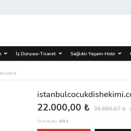
m
İş Dünyası-Ticaret
Sağlıklı Yaşam-Hobi
mi.com.tr
istanbulcocukdishekimi.c
22.000,00 ₺
36.666,67 ₺
Ürün Kodu:
4814