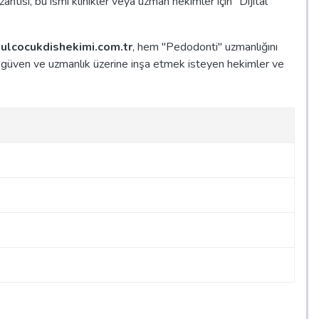
uzantısı, bu ismi klinikler veya uzman hekimler için "Dijital
bulcocukdishekimi.com.tr
, hem "Pedodonti" uzmanlığını
ı güven ve uzmanlık üzerine inşa etmek isteyen hekimler ve