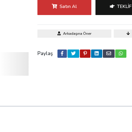
Satın Al
TEKLIF
Arkadaşına Öner
Paylaş