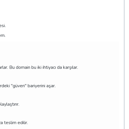
esi.
em.
ar. Bu domain bu iki ihtiyacı da karşılar.
rdeki "güven" bariyerini aşar.
aylaştırır.
 teslim edilir.