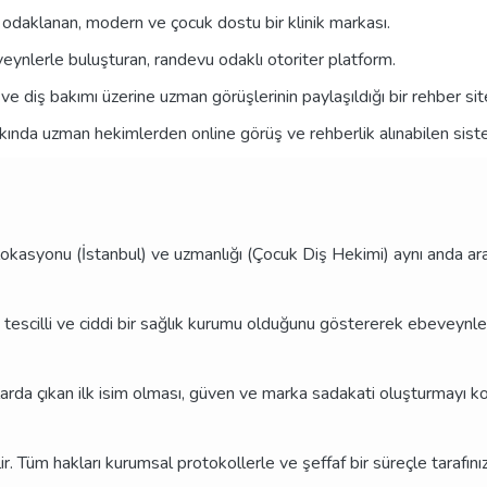
 odaklanan, modern ve çocuk dostu bir klinik markası.
eynlerle buluşturan, randevu odaklı otoriter platform.
e diş bakımı üzerine uzman görüşlerinin paylaşıldığı bir rehber sit
kkında uzman hekimlerden online görüş ve rehberlik alınabilen sist
lokasyonu (İstanbul) ve uzmanlığı (Çocuk Diş Hekimi) aynı anda ararl
e tescilli ve ciddi bir sağlık kurumu olduğunu göstererek ebeveynle
arda çıkan ilk isim olması, güven ve marka sadakati oluşturmayı kol
 Tüm hakları kurumsal protokollerle ve şeffaf bir süreçle tarafınıza