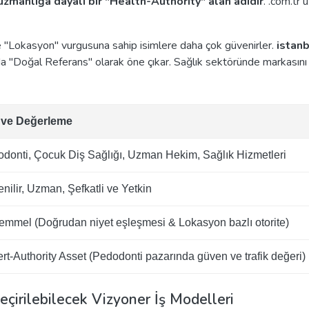
uzmanlığa dayalı bir "Health-Authority" alan adıdır
. .com.tr 
 ve "Lokasyon" vurgusuna sahip isimlere daha çok güvenirler.
istan
'da "Doğal Referans" olarak öne çıkar. Sağlık sektöründe markasın
i ve Değerleme
donti, Çocuk Diş Sağlığı, Uzman Hekim, Sağlık Hizmetleri
nilir, Uzman, Şefkatli ve Yetkin
mmel (Doğrudan niyet eşleşmesi & Lokasyon bazlı otorite)
rt-Authority Asset (Pedodonti pazarında güven ve trafik değeri)
eçirilebilecek Vizyoner İş Modelleri