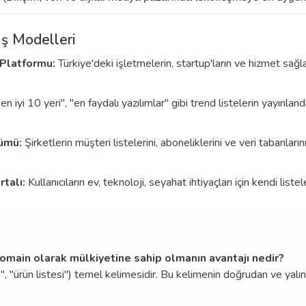
 İş Modelleri
 Platformu:
Türkiye'deki işletmelerin, startup'ların ve hizmet sağla
n iyi 10 yeri", "en faydalı yazılımlar" gibi trend listelerin yayınlan
zümü:
Şirketlerin müşteri listelerini, aboneliklerini ve veri tabanl
rtalı:
Kullanıcıların ev, teknoloji, seyahat ihtiyaçları için kendi list
 domain olarak mülkiyetine sahip olmanın avantajı nedir?
si", "ürün listesi") temel kelimesidir. Bu kelimenin doğrudan ve yalı