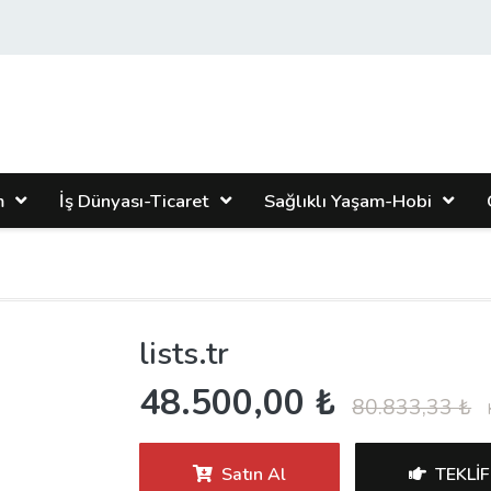
m
İş Dünyası-Ticaret
Sağlıklı Yaşam-Hobi
lists.tr
48.500,00 ₺
80.833,33 ₺
Satın Al
TEKLIF