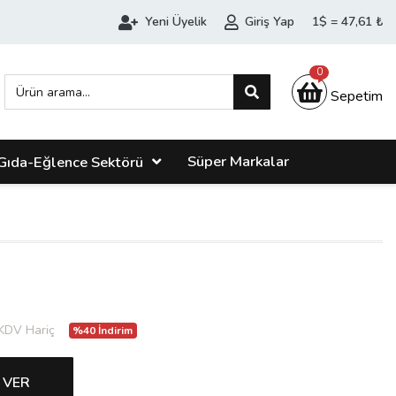
Yeni Üyelik
Giriş Yap
1$ = 47,61 ₺
0
Sepetim
Süper Markalar
Gıda-Eğlence Sektörü
KDV Hariç
%40 İndirim
 VER