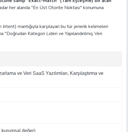
gücüne sahip "Exact-Match" (Tam Eşleşme) bir alan
ine kadar her alanda "En Üst Otorite Noktası" konumuna
 Intent) mantığıyla karşılayan bu tür jenerik kelimeleri
arına "Doğrudan Kategori Lideri ve Yapılandırılmış Veri
azarlama ve Veri SaaS Yazılımları, Karşılaştırma ve
n kurumsal değer)