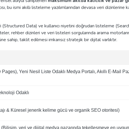
vrensel adıyla sahiplenen
maksimum akılda kalıcılık ve pazar 
tısı, bu ismi akıllı listeleme yazılımlarından devasa veri dizinler
 (Structured Data) ve kullanıcı niyetini doğrudan listeleme (Search
listeler, rehber dizinleri ve veri listeleri sorgularında arama motorl
 sahip, taklit edilmesi imkansız stratejik bir dijital varlıktır.
w Pages), Yeni Nesil Liste Odaklı Medya Portalı, Akıllı E-Mail P
knoloji Odaklı
ajı & Küresel jenerik kelime gücü ve organik SEO otoritesi)
(Bilişim, veri ve dijital medya pazarında tekelleşmeye en uygu