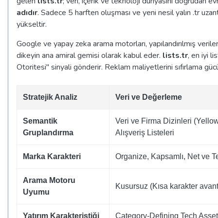
gelen
lists.tr
; veri, içerik ve teknoloji dünyasını doğrudan e
adıdır
. Sadece 5 harften oluşması ve yeni nesil yalın .tr uzan
yükseltir.
Google ve yapay zeka arama motorları, yapılandırılmış verileri
dikeyin ana amiral gemisi olarak kabul eder.
lists.tr
, en iyi 
Otoritesi" sinyali gönderir. Reklam maliyetlerini sıfırlama gücüne
Stratejik Analiz
Veri ve Değerleme
Semantik
Veri ve Firma Dizinleri (Yello
Gruplandırma
Alışveriş Listeleri
Marka Karakteri
Organize, Kapsamlı, Net ve Te
Arama Motoru
Kusursuz (Kısa karakter avant
Uyumu
Yatırım Karakteristiği
Category-Defining Tech Asset 