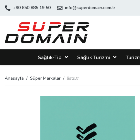
+90 850 885 19 50
info@superdomain.com.tr
Sağlık-Tıp
Sağlık Turizmi
Turiz
Anasayfa
Süper Markalar
lists.tr