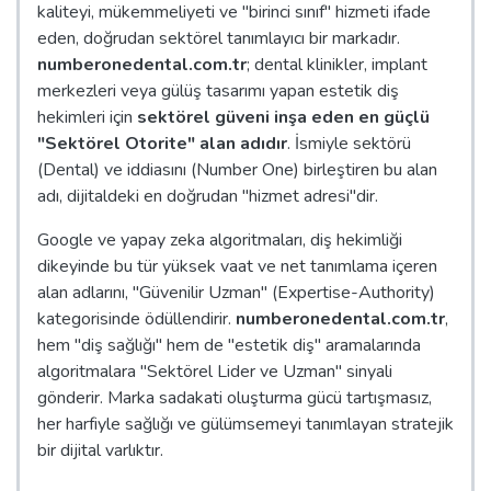
kaliteyi, mükemmeliyeti ve "birinci sınıf" hizmeti ifade
eden, doğrudan sektörel tanımlayıcı bir markadır.
numberonedental.com.tr
; dental klinikler, implant
merkezleri veya gülüş tasarımı yapan estetik diş
hekimleri için
sektörel güveni inşa eden en güçlü
"Sektörel Otorite" alan adıdır
. İsmiyle sektörü
(Dental) ve iddiasını (Number One) birleştiren bu alan
adı, dijitaldeki en doğrudan "hizmet adresi"dir.
Google ve yapay zeka algoritmaları, diş hekimliği
dikeyinde bu tür yüksek vaat ve net tanımlama içeren
alan adlarını, "Güvenilir Uzman" (Expertise-Authority)
kategorisinde ödüllendirir.
numberonedental.com.tr
,
hem "diş sağlığı" hem de "estetik diş" aramalarında
algoritmalara "Sektörel Lider ve Uzman" sinyali
gönderir. Marka sadakati oluşturma gücü tartışmasız,
her harfiyle sağlığı ve gülümsemeyi tanımlayan stratejik
bir dijital varlıktır.