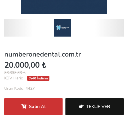
numberonedental.com.tr
20.000,00 ₺
33.333,33 ₺
KDV Hariç
%40 İndirim
Ürün Kodu:
4427
Satın Al
TEKLIF VER