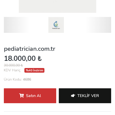
pediatrician.com.tr
18.000,00 ₺
30.000,00 ₺
KDV Hariç
%40 İndirim
Ürün Kodu:
4686
Satın Al
TEKLIF VER