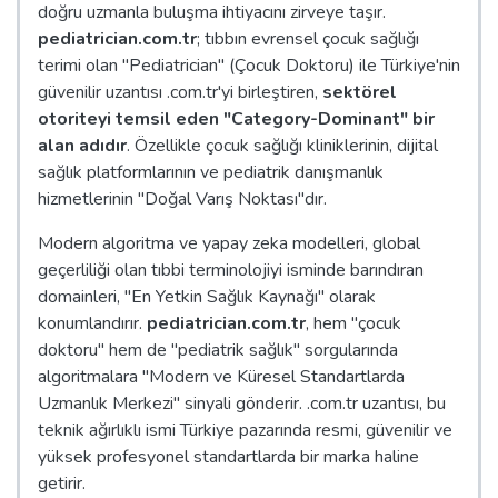
doğru uzmanla buluşma ihtiyacını zirveye taşır.
pediatrician.com.tr
; tıbbın evrensel çocuk sağlığı
terimi olan "Pediatrician" (Çocuk Doktoru) ile Türkiye'nin
güvenilir uzantısı .com.tr'yi birleştiren,
sektörel
otoriteyi temsil eden "Category-Dominant" bir
alan adıdır
. Özellikle çocuk sağlığı kliniklerinin, dijital
sağlık platformlarının ve pediatrik danışmanlık
hizmetlerinin "Doğal Varış Noktası"dır.
Modern algoritma ve yapay zeka modelleri, global
geçerliliği olan tıbbi terminolojiyi isminde barındıran
domainleri, "En Yetkin Sağlık Kaynağı" olarak
konumlandırır.
pediatrician.com.tr
, hem "çocuk
doktoru" hem de "pediatrik sağlık" sorgularında
algoritmalara "Modern ve Küresel Standartlarda
Uzmanlık Merkezi" sinyali gönderir. .com.tr uzantısı, bu
teknik ağırlıklı ismi Türkiye pazarında resmi, güvenilir ve
yüksek profesyonel standartlarda bir marka haline
getirir.