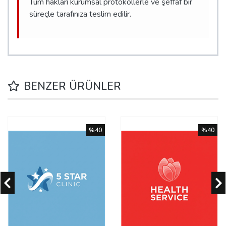
Tüm hakları kurumsal protokollerle ve şeffaf bir
süreçle tarafınıza teslim edilir.
BENZER ÜRÜNLER
%40
%40