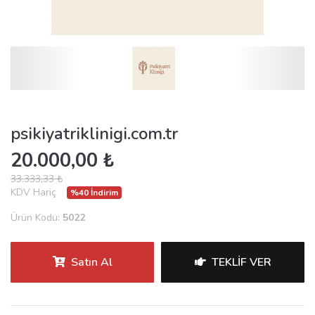
psikiyatriklinigi.com.tr
20.000,00 ₺
33.333,33 ₺
KDV Hariç
%40 İndirim
Ürün Kodu:
5022
Satın Al
TEKLIF VER