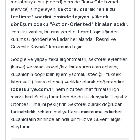
metaforuyla hızı (speed) hem de "kurye" ile hizmeti
(service) simgeleyen,
sektörel olarak "en hızlı
teslimat" vaadini isminde taşıyan, yüksek
dönüşüm odaklı "Action-Oriented" bir alan adıdır
.
.com.tr uzantısı, bu ismi yerel e-ticaret lojistiğinden
kurumsal gönderilere kadar her alanda "Resmi ve
Güvenilir Kaynak" konumuna taşır.
Google ve yapay zeka algoritmaları, sektörel eylemleri
(kurye) ve vaadi (roket/hız) birleştiren alan adlarını,
kullanıcının doğrudan işlem yapmak istediği "Yüksek
İşlemsel" (Transactional) varlıklar olarak değerlendirir.
roketkurye.com.tr
, hem hızlı teslimat firmaları için
marka kimliği oluşturur hem de dijital dünyada "Lojistik
Otoritesi" imajını pekiştirir. Sektörel olarak doğrudan
tanınabilirlik, reklam maliyetlerini minimuma indirirken,
kullanıcıların zihninde anında bir "Hız ve Güven" algısı
oluşturur.