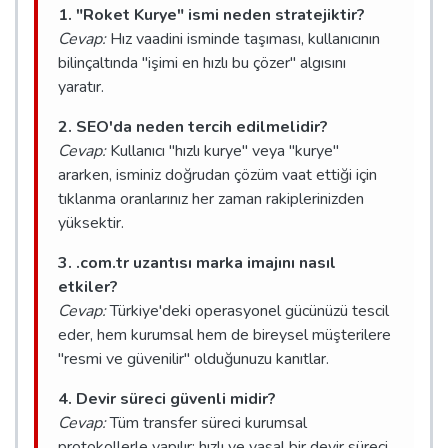
1. "Roket Kurye" ismi neden stratejiktir?
Cevap:
Hız vaadini isminde taşıması, kullanıcının
bilinçaltında "işimi en hızlı bu çözer" algısını
yaratır.
2. SEO'da neden tercih edilmelidir?
Cevap:
Kullanıcı "hızlı kurye" veya "kurye"
ararken, isminiz doğrudan çözüm vaat ettiği için
tıklanma oranlarınız her zaman rakiplerinizden
yüksektir.
3. .com.tr uzantısı marka imajını nasıl
etkiler?
Cevap:
Türkiye'deki operasyonel gücünüzü tescil
eder, hem kurumsal hem de bireysel müşterilere
"resmi ve güvenilir" olduğunuzu kanıtlar.
4. Devir süreci güvenli midir?
Cevap:
Tüm transfer süreci kurumsal
protokollerle yapılır; hızlı ve yasal bir devir süreci