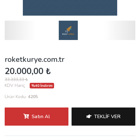
roketkurye.com.tr
20.000,00 ₺
33.333,33 ₺
KDV Hariç
%40 İndirim
Ürün Kodu:
4205
Satın Al
TEKLIF VER