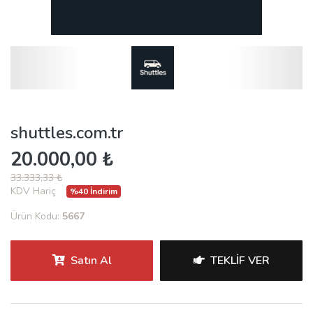
shuttles.com.tr
20.000,00 ₺
33.333,33 ₺
KDV Hariç
%40 İndirim
Ürün Kodu:
5667
Satın Al
TEKLIF VER