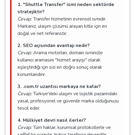
1. "Shuttle Transfer" ismi neden sektörde
stratejiktir?
Cevap:
Transfer hizmetinin evrensel ismidir.
Markanız, ulaşım çözümü arayan kitle için en
doğal ve net referanstır.
2. SEO açısından avantajı nedir?
Cevap:
Arama motorları, domain isminizle
kullanıcı aramasını "hizmet arayışı" olarak
eşleştirdiği için sizi en doğru sonuç olarak
konumlandırır.
3. .com.tr uzantısı markaya ne katar?
Cevap:
Türkiye'deki ulaşım ve lojistik pazarındaki
yasal, profesyonel ve güvenilir marka olduğunuzu
tescil eder.
4. Mülkiyet devri nasıl ilerler?
Cevap:
Tüm haklar, kurumsal protokollerle ve
şeffaf bir süreçle, hızlıca tarafınıza devredilir.