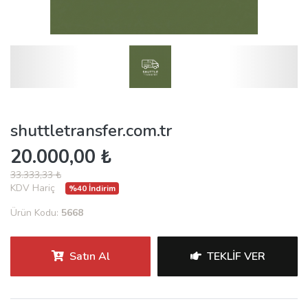
shuttletransfer.com.tr
20.000,00 ₺
33.333,33 ₺
KDV Hariç
%40 İndirim
Ürün Kodu:
5668
Satın Al
TEKLIF VER