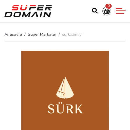
0
Anasayfa
Süper Markalar
surk.com.tr