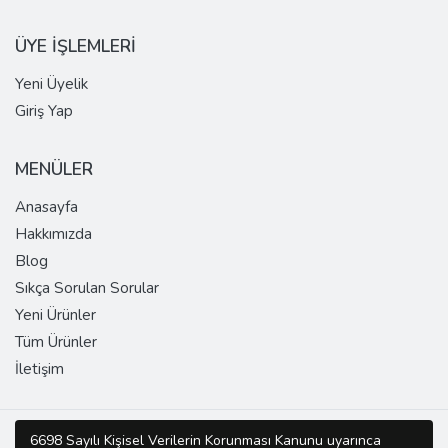
ÜYE İŞLEMLERİ
Yeni Üyelik
Giriş Yap
MENÜLER
Anasayfa
Hakkımızda
Blog
Sıkça Sorulan Sorular
Yeni Ürünler
Tüm Ürünler
İletişim
Copyright © 2026 SUPER DOMAIN Tüm Hakları Saklıdır.
6698 Sayılı Kişisel Verilerin Korunması Kanunu uyarınca