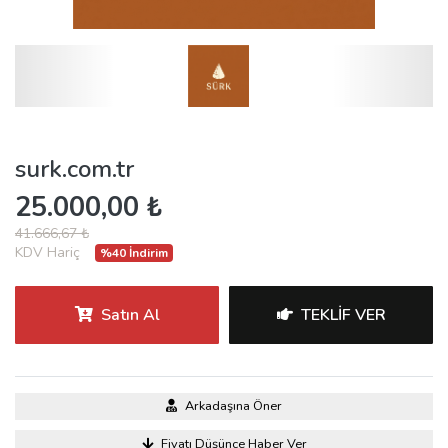
surk.com.tr
25.000,00 ₺
41.666,67 ₺
KDV Hariç
%40 İndirim
Satın Al
TEKLIF VER
Arkadaşına Öner
Fiyatı Düşünce Haber Ver