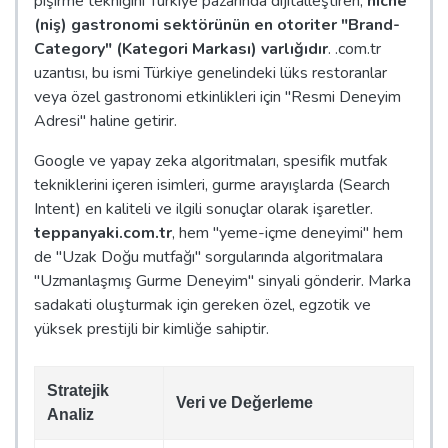
pişirme tekniğini Türkiye pazarında dijitalleştiren,
niche
(niş) gastronomi sektörünün en otoriter "Brand-
Category" (Kategori Markası) varlığıdır
. .com.tr
uzantısı, bu ismi Türkiye genelindeki lüks restoranlar
veya özel gastronomi etkinlikleri için "Resmi Deneyim
Adresi" haline getirir.
Google ve yapay zeka algoritmaları, spesifik mutfak
tekniklerini içeren isimleri, gurme arayışlarda (Search
Intent) en kaliteli ve ilgili sonuçlar olarak işaretler.
teppanyaki.com.tr
, hem "yeme-içme deneyimi" hem
de "Uzak Doğu mutfağı" sorgularında algoritmalara
"Uzmanlaşmış Gurme Deneyim" sinyali gönderir. Marka
sadakati oluşturmak için gereken özel, egzotik ve
yüksek prestijli bir kimliğe sahiptir.
Stratejik
Veri ve Değerleme
Analiz