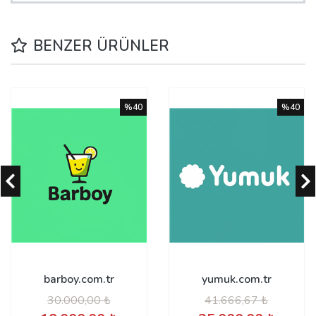
BENZER ÜRÜNLER
%40
%40
barboy.com.tr
yumuk.com.tr
30.000,00 ₺
41.666,67 ₺