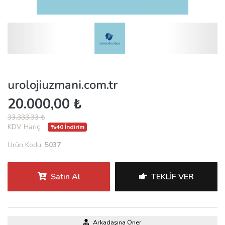
urolojiuzmani.com.tr
20.000,00 ₺
33.333,33 ₺
KDV Hariç
%40 İndirim
Ürün Kodu:
5037
Satın Al
TEKLIF VER
Arkadaşına Öner