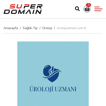
0
Anasayfa
Sağlık-Tıp
Üroloji
urolojiuzmani.com.tr