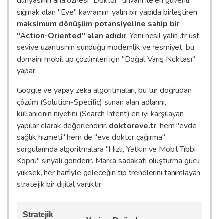
dünyasının ana öznesi "Doktor" unvanı ile en güvenli
sığınak olan "Eve" kavramını yalın bir yapıda birleştiren
maksimum dönüşüm potansiyeline sahip bir
"Action-Oriented" alan adıdır
. Yeni nesil yalın .tr üst
seviye uzantısının sunduğu modernlik ve resmiyet, bu
domaini mobil tıp çözümleri için "Doğal Varış Noktası"
yapar.
Google ve yapay zeka algoritmaları, bu tür doğrudan
çözüm (Solution-Specific) sunan alan adlarını,
kullanıcının niyetini (Search Intent) en iyi karşılayan
yapılar olarak değerlendirir.
doktoreve.tr
, hem "evde
sağlık hizmeti" hem de "eve doktor çağırma"
sorgularında algoritmalara "Hızlı, Yetkin ve Mobil Tıbbi
Köprü" sinyali gönderir. Marka sadakati oluşturma gücü
yüksek, her harfiyle geleceğin tıp trendlerini tanımlayan
stratejik bir dijital varlıktır.
Stratejik