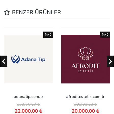
BENZER ÜRÜNLER
%40
%40
adanatip.com.tr
afroditestetik.com.tr
36.666,67 ₺
33.333,33 ₺
22.000,00 ₺
20.000,00 ₺