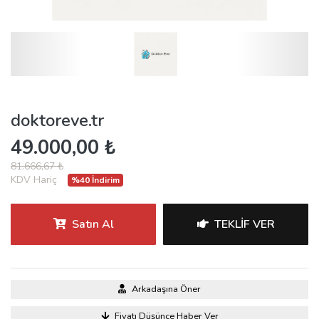
doktoreve.tr
49.000,00 ₺
81.666,67 ₺
KDV Hariç
%40 İndirim
Satın Al
TEKLIF VER
Arkadaşına Öner
Fiyatı Düşünce Haber Ver