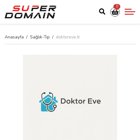
0
Anasayfa
Sağlık-Tıp
doktoreve.tr