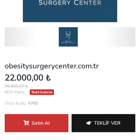
obesitysurgerycenter.com.tr
22.000,00 ₺
36.666,67 ₺
KDV Hariç
%40 İndirim
Ürün Kodu:
4760
Satın Al
TEKLIF VER