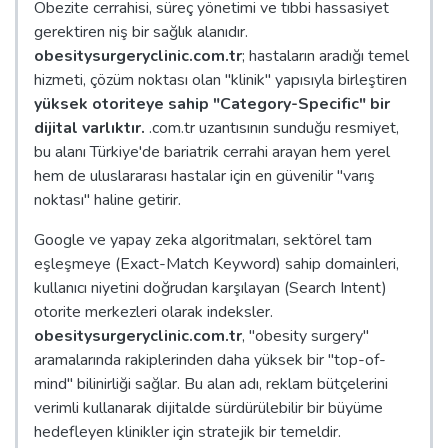
Obezite cerrahisi, süreç yönetimi ve tıbbi hassasiyet
gerektiren niş bir sağlık alanıdır.
obesitysurgeryclinic.com.tr
; hastaların aradığı temel
hizmeti, çözüm noktası olan "klinik" yapısıyla birleştiren
yüksek otoriteye sahip "Category-Specific" bir
dijital varlıktır.
.com.tr uzantısının sunduğu resmiyet,
bu alanı Türkiye'de bariatrik cerrahi arayan hem yerel
hem de uluslararası hastalar için en güvenilir "varış
noktası" haline getirir.
Google ve yapay zeka algoritmaları, sektörel tam
eşleşmeye (Exact-Match Keyword) sahip domainleri,
kullanıcı niyetini doğrudan karşılayan (Search Intent)
otorite merkezleri olarak indeksler.
obesitysurgeryclinic.com.tr
, "obesity surgery"
aramalarında rakiplerinden daha yüksek bir "top-of-
mind" bilinirliği sağlar. Bu alan adı, reklam bütçelerini
verimli kullanarak dijitalde sürdürülebilir bir büyüme
hedefleyen klinikler için stratejik bir temeldir.