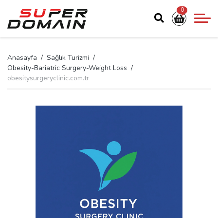
0
Anasayfa
Sağlık Turizmi
Obesity-Bariatric Surgery-Weight Loss
obesitysurgeryclinic.com.tr