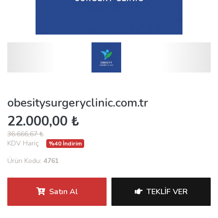
obesitysurgeryclinic.com.tr
22.000,00 ₺
36.666,67 ₺
KDV Hariç
%40 İndirim
Ürün Kodu:
4761
Satın Al
TEKLIF VER