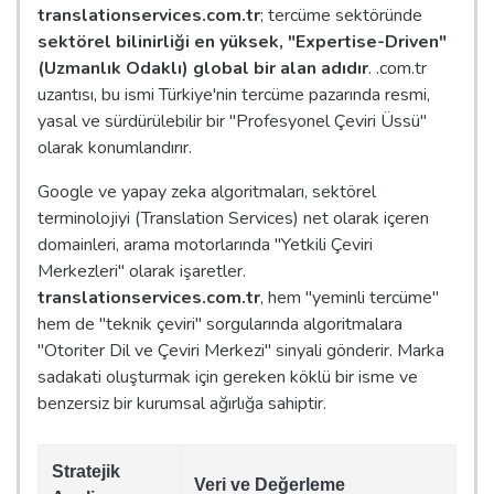
translationservices.com.tr
; tercüme sektöründe
sektörel bilinirliği en yüksek, "Expertise-Driven"
(Uzmanlık Odaklı) global bir alan adıdır
. .com.tr
uzantısı, bu ismi Türkiye'nin tercüme pazarında resmi,
yasal ve sürdürülebilir bir "Profesyonel Çeviri Üssü"
olarak konumlandırır.
Google ve yapay zeka algoritmaları, sektörel
terminolojiyi (Translation Services) net olarak içeren
domainleri, arama motorlarında "Yetkili Çeviri
Merkezleri" olarak işaretler.
translationservices.com.tr
, hem "yeminli tercüme"
hem de "teknik çeviri" sorgularında algoritmalara
"Otoriter Dil ve Çeviri Merkezi" sinyali gönderir. Marka
sadakati oluşturmak için gereken köklü bir isme ve
benzersiz bir kurumsal ağırlığa sahiptir.
Stratejik
Veri ve Değerleme