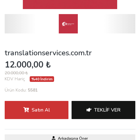
translationservices.com.tr
12.000,00 ₺
20.000,00 ₺
KDV Hariç
%40 İndirim
Ürün Kodu:
5581
Satın Al
TEKLIF VER
Arkadaşına Öner