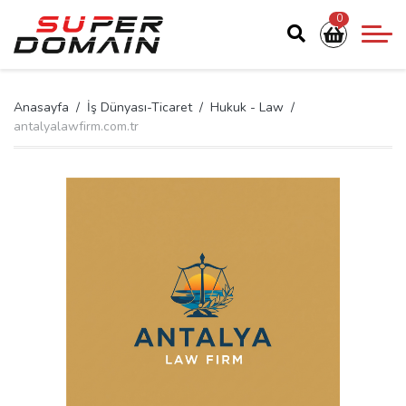
0
Anasayfa
İş Dünyası-Ticaret
Hukuk - Law
antalyalawfirm.com.tr