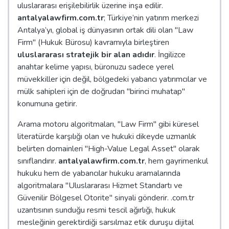
uluslararası erişilebilirlik üzerine inşa edilir.
antalyalawfirm.com.tr
; Türkiye’nin yatırım merkezi
Antalya’yı, global iş dünyasının ortak dili olan "Law
Firm" (Hukuk Bürosu) kavramıyla birleştiren
uluslararası stratejik bir alan adıdır
. İngilizce
anahtar kelime yapısı, büronuzu sadece yerel
müvekkiller için değil, bölgedeki yabancı yatırımcılar ve
mülk sahipleri için de doğrudan "birinci muhatap"
konumuna getirir.
Arama motoru algoritmaları, "Law Firm" gibi küresel
literatürde karşılığı olan ve hukuki dikeyde uzmanlık
belirten domainleri "High-Value Legal Asset" olarak
sınıflandırır.
antalyalawfirm.com.tr
, hem gayrimenkul
hukuku hem de yabancılar hukuku aramalarında
algoritmalara "Uluslararası Hizmet Standartı ve
Güvenilir Bölgesel Otorite" sinyali gönderir. .com.tr
uzantısının sunduğu resmi tescil ağırlığı, hukuk
mesleğinin gerektirdiği sarsılmaz etik duruşu dijital