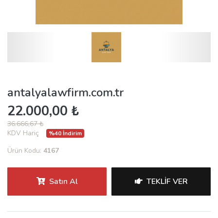
antalyalawfirm.com.tr
22.000,00 ₺
36.666,67 ₺
KDV Hariç
%40 İndirim
Ürün Kodu:
4167
Satın Al
TEKLIF VER