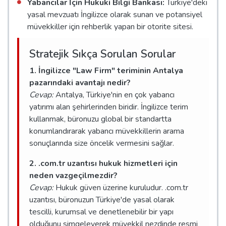
Yabancılar İçin Hukuki Bilgi Bankası:
Türkiye'deki
yasal mevzuatı İngilizce olarak sunan ve potansiyel
müvekkiller için rehberlik yapan bir otorite sitesi.
Stratejik Sıkça Sorulan Sorular
1. İngilizce "Law Firm" teriminin Antalya
pazarındaki avantajı nedir?
Cevap:
Antalya, Türkiye'nin en çok yabancı
yatırımı alan şehirlerinden biridir. İngilizce terim
kullanmak, büronuzu global bir standartta
konumlandırarak yabancı müvekkillerin arama
sonuçlarında size öncelik vermesini sağlar.
2. .com.tr uzantısı hukuk hizmetleri için
neden vazgeçilmezdir?
Cevap:
Hukuk güven üzerine kuruludur. .com.tr
uzantısı, büronuzun Türkiye'de yasal olarak
tescilli, kurumsal ve denetlenebilir bir yapı
olduğunu simgeleyerek müvekkil nezdinde resmi