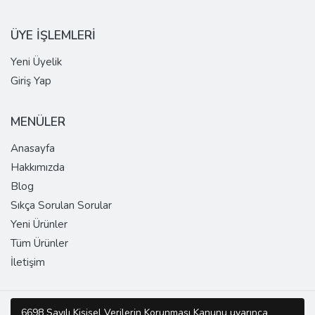
ÜYE İŞLEMLERİ
Yeni Üyelik
Giriş Yap
MENÜLER
Anasayfa
Hakkımızda
Blog
Sıkça Sorulan Sorular
Yeni Ürünler
Tüm Ürünler
İletişim
Copyright © 2026 SUPER DOMAIN Tüm Hakları Saklıdır.
6698 Sayılı Kişisel Verilerin Korunması Kanunu uyarınca