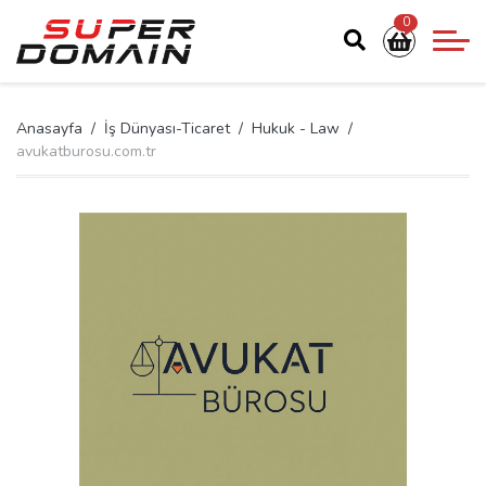
0
Anasayfa
İş Dünyası-Ticaret
Hukuk - Law
avukatburosu.com.tr