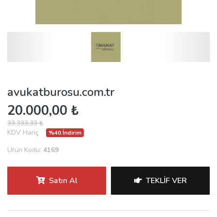
avukatburosu.com.tr
20.000,00 ₺
33.333,33 ₺
KDV Hariç
%40 İndirim
Ürün Kodu:
4169
Satın Al
TEKLIF VER