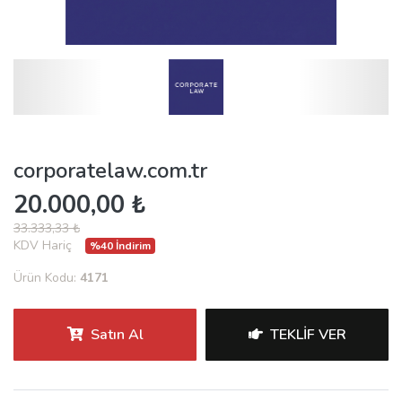
corporatelaw.com.tr
20.000,00 ₺
33.333,33 ₺
KDV Hariç
%40 İndirim
Ürün Kodu:
4171
Satın Al
TEKLIF VER