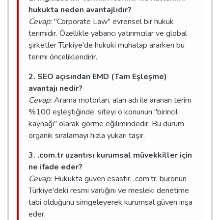
hukukta neden avantajlıdır?
Cevap:
"Corporate Law" evrensel bir hukuk
terimidir. Özellikle yabancı yatırımcılar ve global
şirketler Türkiye'de hukuki muhatap ararken bu
terimi önceliklendirir.
2. SEO açısından EMD (Tam Eşleşme)
avantajı nedir?
Cevap:
Arama motorları, alan adı ile aranan terim
%100 eşleştiğinde, siteyi o konunun "birincil
kaynağı" olarak görme eğilimindedir. Bu durum
organik sıralamayı hızla yukarı taşır.
3. .com.tr uzantısı kurumsal müvekkiller için
ne ifade eder?
Cevap:
Hukukta güven esastır. .com.tr, büronun
Türkiye'deki resmi varlığını ve mesleki denetime
tabi olduğunu simgeleyerek kurumsal güven inşa
eder.