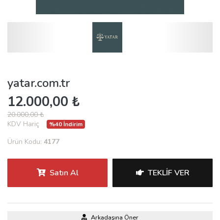
yatar.com.tr
12.000,00 ₺
20.000,00 ₺
KDV Hariç
%40 İndirim
Ürün Kodu:
4177
Satın Al
TEKLIF VER
Arkadaşına Öner